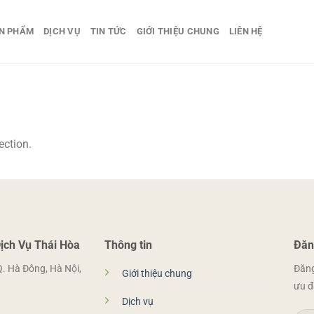
N PHẨM
DỊCH VỤ
TIN TỨC
GIỚI THIỆU CHUNG
LIÊN HỆ
ection.
ịch Vụ Thái Hòa
Thông tin
Đăn
Q. Hà Đông, Hà Nội,
Đăng
Giới thiệu chung
ưu đ
Dịch vụ