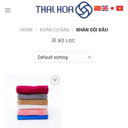
Skip
to
content
HOME
/
KHĂN CƠ BẢN
/
KHĂN GỘI ĐẦU
BỘ LỌC
Add to
wishlist