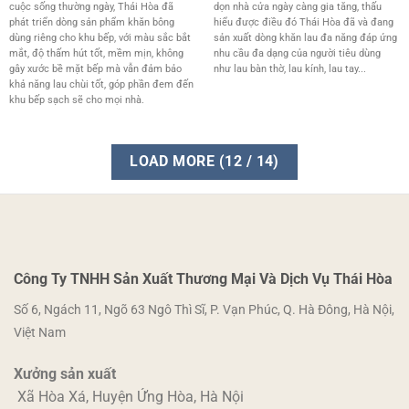
cuộc sống thường ngày, Thái Hòa đã
dọn nhà cửa ngày càng gia tăng, thấu
phát triển dòng sản phẩm khăn bông
hiểu được điều đó Thái Hòa đã và đang
dùng riêng cho khu bếp, với màu sắc bắt
sản xuất dòng khăn lau đa năng đáp ứng
mắt, độ thấm hút tốt, mềm mịn, không
nhu cầu đa dạng của người tiêu dùng
gây xước bề mặt bếp mà vẫn đảm bảo
như lau bàn thờ, lau kính, lau tay...
khả năng lau chùi tốt, góp phần đem đến
khu bếp sạch sẽ cho mọi nhà.
LOAD MORE
(
12
/ 14)
Công Ty TNHH Sản Xuất Thương Mại Và Dịch Vụ Thái Hòa
Số 6, Ngách 11, Ngõ 63 Ngô Thì Sĩ, P. Vạn Phúc, Q. Hà Đông, Hà Nội,
Việt Nam
Xưởng sản xuất
Xã Hòa Xá, Huyện Ứng Hòa, Hà Nội