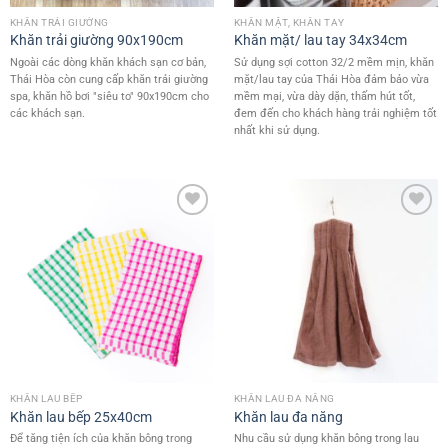
KHĂN TRẢI GIƯỜNG
KHĂN MẶT, KHĂN TAY
Khăn trải giường 90x190cm
Khăn mặt/ lau tay 34x34cm
Ngoài các dòng khăn khách sạn cơ bản,
Sử dụng sợi cotton 32/2 mềm mịn, khăn
Thái Hòa còn cung cấp khăn trải giường
mặt/lau tay của Thái Hòa đảm bảo vừa
spa, khăn hồ bơi "siêu to" 90x190cm cho
mềm mại, vừa dày dặn, thấm hút tốt,
các khách sạn.
đem đến cho khách hàng trải nghiệm tốt
nhất khi sử dụng.
Add to
Add to
wishlist
wishlist
KHĂN LAU BẾP
KHĂN LAU ĐA NĂNG
Khăn lau bếp 25x40cm
Khăn lau đa năng
Để tăng tiện ích của khăn bông trong
Nhu cầu sử dụng khăn bông trong lau