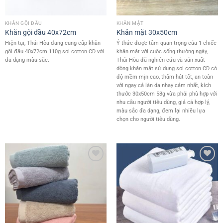
KHĂN GỘI ĐẦU
KHĂN MẶT
Khăn gội đầu 40x72cm
Khăn mặt 30x50cm
Hiện tại, Thái Hòa đang cung cấp khăn
Ý thức được tầm quan trọng của 1 chiếc
gội đầu 40x72cm 110g sợi cotton CD với
khăn mặt với cuộc sống thường ngày,
đa dạng màu sắc.
Thái Hòa đã nghiên cứu và sản xuất
dòng khăn mặt sử dụng sợi cotton CD có
độ mềm mịn cao, thấm hút tốt, an toàn
với ngay cả làn da nhạy cảm nhất, kích
thước 30x50cm 58g vừa phải phù hợp với
nhu cầu người tiêu dùng, giá cả hợp lý,
màu sắc đa dạng, đem lại nhiều lựa
chọn cho người tiêu dùng.
Add to
Add to
wishlist
wishlist