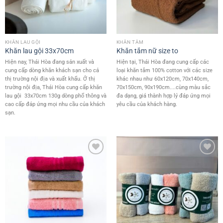
KHĂN LAU GỘI
KHĂN TẮM
Khăn lau gội 33x70cm
Khăn tắm nữ size to
Hiện nay, Thái Hòa đang sản xuất và
Hiện tại, Thái Hòa đang cung cấp các
cung cấp dòng khăn khách sạn cho cả
loại khăn tắm 100% cotton với các size
thị trường nội địa và xuất khẩu. Ở thị
khác nhau như 60x120cm, 70x140cm,
trường nội địa, Thái Hòa cung cấp khăn
70x150cm, 90x190cm....cùng màu sắc
lau gội 33x70cm 130g dòng phổ thông và
đa dạng, giá thành hợp lý đáp ứng mọi
cao cấp đáp ứng mọi nhu cầu của khách
yêu cầu của khách hàng.
sạn.
Add to
Add to
wishlist
wishlist