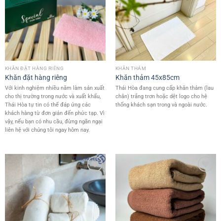
KHĂN ĐẶT HÀNG RIÊNG
KHĂN THẢM
Khăn đặt hàng riêng
Khăn thảm 45x85cm
Với kinh nghiệm nhiều năm làm sản xuất
Thái Hòa đang cung cấp khăn thảm (lau
cho thị trường trong nước và xuất khẩu,
chân) trắng trơn hoặc dệt logo cho hệ
Thái Hòa tự tin có thể đáp ứng các
thống khách sạn trong và ngoài nước.
khách hàng từ đơn giản đến phức tạp. Vì
vậy, nếu bạn có nhu cầu, đừng ngần ngại
liên hệ với chúng tôi ngay hôm nay.
Add to
Add to
wishlist
wishlist