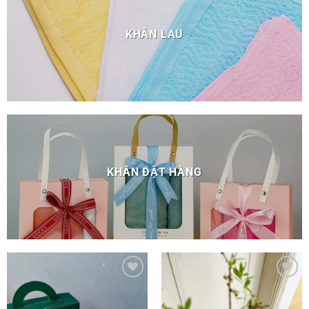
KHĂN LAU
KHĂN ĐẶT HÀNG
Add to
Add to
wishlist
wishlist