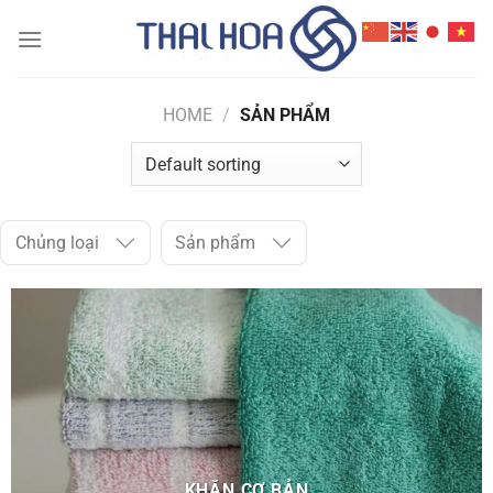
Skip
to
content
HOME
/
SẢN PHẨM
Chủng loại
Sản phẩm
KHĂN CƠ BẢN