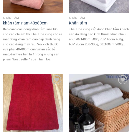
KHĂN TẮM
KHĂN TẮM
khăn tắm nam 40x80cm
Khăn tắm
Bên cạnh các dòng khăn tắm size lớn
Thái Hòa cung cấp dòng khăn tắm khách
cho các chị em thì Thái Hòa cũng cho ra
sạn đa dạng các kích thước khác nhau
mắt dòng khăn tắm cao cấp dành riêng
như 70x140cm 500g, 70x140cm 400g,
cho các đấng mày râu. Với kích thước
60x120cm 280-300g, 50x100cm 200g…
vừa phải 40x80cm cùng màu sắc bắt
mắt, đây hứa hẹn là 1 trong những sản
phẩm "best seller" của Thái Hòa.
Add to
Add to
wishlist
wishlist