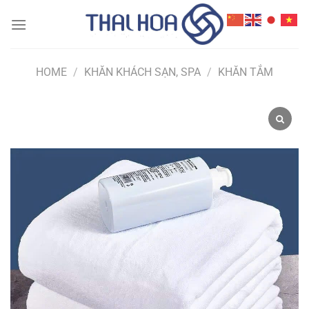
Skip
to
content
HOME
/
KHĂN KHÁCH SẠN, SPA
/
KHĂN TẮM