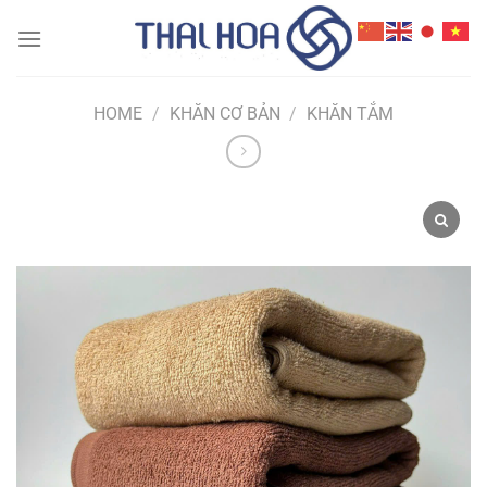
Skip
to
content
HOME
/
KHĂN CƠ BẢN
/
KHĂN TẮM